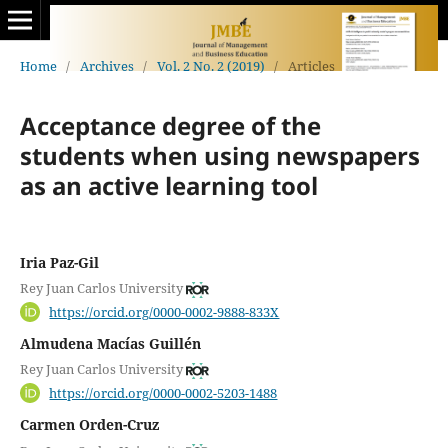
Home
/
Archives
/
Vol. 2 No. 2 (2019)
/
Articles
Acceptance degree of the
students when using newspapers
as an active learning tool
Iria Paz-Gil
Rey Juan Carlos University
https://orcid.org/0000-0002-9888-833X
Almudena Macías Guillén
Rey Juan Carlos University
https://orcid.org/0000-0002-5203-1488
Carmen Orden-Cruz