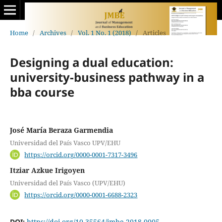
Home
/
Archives
/
Vol. 1 No. 1 (2018)
/
Articles
Designing a dual education:
university-business pathway in a
bba course
José María Beraza Garmendia
Universidad del País Vasco UPV/EHU
https://orcid.org/0000-0001-7317-3496
Itziar Azkue Irigoyen
Universidad del País Vasco (UPV/EHU)
https://orcid.org/0000-0001-6688-2323
DOI:
https://doi.org/10.35564/jmbe.2018.0005