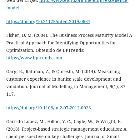
web del EFQM:
http://www.efqm.org/the-efqm-excellence-
model
https://doi.org/10.21125/inted.2019.0637
Fisher, D. M. (2004). The Business Process Maturity Model A
Practical Approach for Identifying Opportunities for
Optimization. Obtenido de BPTrends:
https://www.bptrends.com
Garg, R., Rahman, Z., & Qureshi, M. (2014). Measuring
customer experience in banks: scale development and
validation. Journal of Modelling in Management, 9(1), 87-
117.
https://doi.org/10.1108/jm2-07-2012-0023
Garrido-Lopez, M., Hillon, Y. C., Cagle, W., & Wright, E.
(2018). Project-based strategic management education: A
client perspective on key challenges. Journal of Small